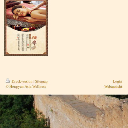
Druckversion
|
Sitemap
Login
© Hongyan Asia Wellness
Webansicht